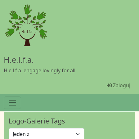
Przejdź do treści
H.e.l.f.a.
H.e.l.f.a. engage lovingly for all
Menü Ben
Zaloguj
Logo-Galerie Tags
Operator